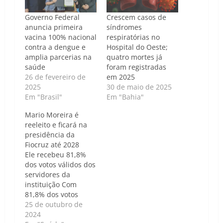
Governo Federal
Crescem casos de
anuncia primeira
síndromes
vacina 100% nacional
respiratórias no
contra a dengue e
Hospital do Oeste;
amplia parcerias na
quatro mortes já
saúde
foram registradas
26 de fevereiro de
em 2025
2025
30 de maio de 2025
Em "Brasil"
Em "Bahia"
Mario Moreira é
reeleito e ficará na
presidência da
Fiocruz até 2028
Ele recebeu 81,8%
dos votos válidos dos
servidores da
instituição Com
81,8% dos votos
válidos, o presidente
25 de outubro de
da Fundação
2024