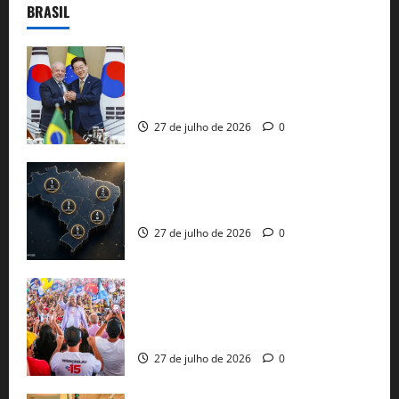
BRASIL
Brasil e Coreia do Sul selam pacto sobre
minerais estratégicos em resposta ao
protecionismo global
27 de julho de 2026
0
51 candidaturas aos governos estaduais
já estão oficializadas
27 de julho de 2026
0
Jerônimo Rodrigues conclui PGP com
30 mil propostas e prepara entrega de
pautas a Lula
27 de julho de 2026
0