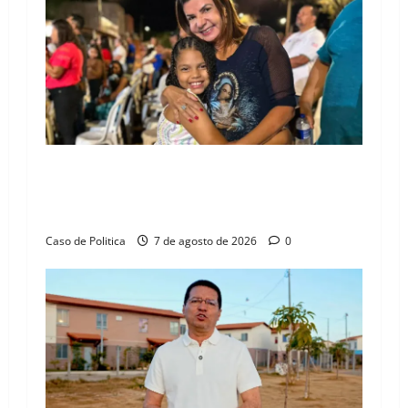
i
g
a
t
i
Drª. Graça celebra fé no Riachinho e reafirma
o
aliança com Danilo Henrique e Antônio
Henrique Júnior
n
Caso de Politica
7 de agosto de 2026
0