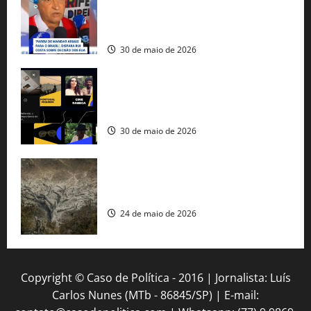
tráfico de armas e afirma que 80% dos
fuzis apreendidos no Brasil têm origem
americana
30 de maio de 2026
Governo federal lança plataforma
gratuita de streaming com mais de 550
produções brasileiras
30 de maio de 2026
Mudanças climáticas já atingem 85% da
população brasileira, aponta pesquisa
24 de maio de 2026
Copyright © Caso de Política - 2016 | Jornalista: Luís
Carlos Nunes (MTb - 86845/SP) | E-mail: