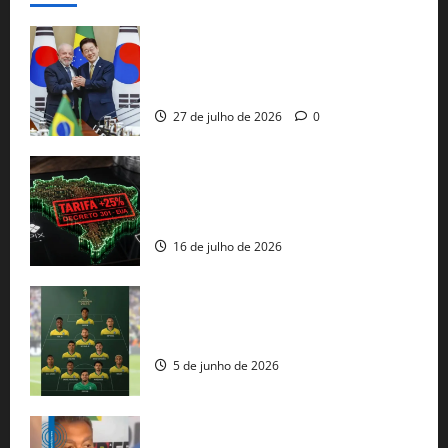
Brasil e Coreia do Sul selam pacto sobre
minerais estratégicos em resposta ao
protecionismo global
27 de julho de 2026
0
EUA taxam Brasil em 25%: Pix e
regulação digital motivam “guerra
comercial” de Washington
16 de julho de 2026
Veja datas e horários dos jogos da
seleção brasileira na Copa do Mundo
5 de junho de 2026
Rui Costa cobra ação dos EUA contra