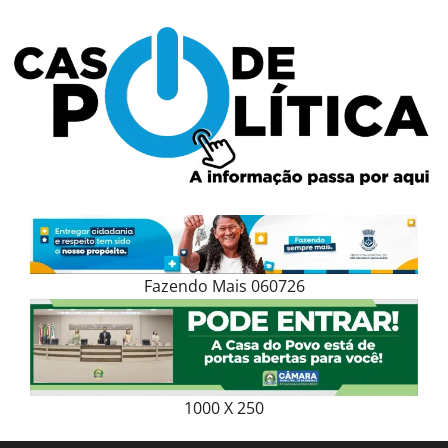
Skip
to
content
Fazendo Mais 060726
1000 X 250