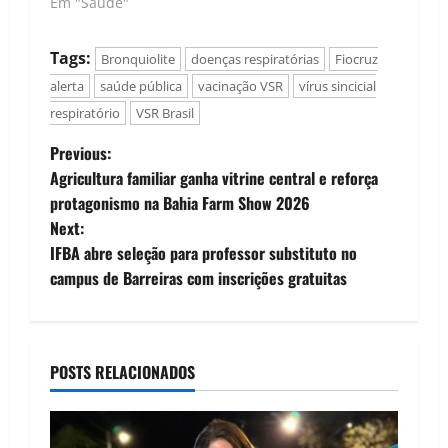
Oswaldo Cruz
Em "Saúde"
(Fiocruz), Mario
Moreira, foi reeleito
Tags:
Bronquiolite
doenças respiratórias
Fiocruz
para o mandato de
2025-2028. Ele foi o
alerta
saúde pública
vacinação VSR
vírus sincicial
único a apresentar
respiratório
VSR Brasil
candidatura:
recebeu 2.901 votos
P
Previous:
de servidores
Agricultura familiar ganha vitrine central e reforça
públicos da
o
protagonismo na Bahia Farm Show 2026
instituição, em um
total de…
Next:
s
IFBA abre seleção para professor substituto no
t
campus de Barreiras com inscrições gratuitas
n
a
POSTS RELACIONADOS
v