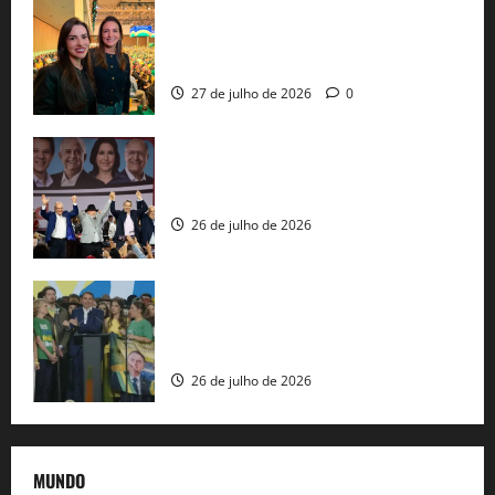
Cinthya Marabá e Roberta Roma
representam a Bahia na convenção
nacional do PL em São Paulo
27 de julho de 2026
0
Com Lula e Alckmin, PT oficializa Haddad
ao governo de SP e nacionaliza disputa
26 de julho de 2026
Sem vice, Flávio Bolsonaro oficializa
candidatura sob a sombra de ausências
e as bênçãos de uma IA
26 de julho de 2026
MUNDO