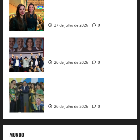
Cinthya Marabá e Roberta Roma
representam a Bahia na convenção
nacional do PL em São Paulo
27 de julho de 2026
0
Com Lula e Alckmin, PT oficializa Haddad
ao governo de SP e nacionaliza disputa
26 de julho de 2026
0
Sem vice, Flávio Bolsonaro oficializa
candidatura sob a sombra de ausências
e as bênçãos de uma IA
26 de julho de 2026
0
MUNDO