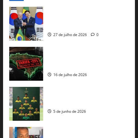
Brasil e Coreia do Sul selam pacto sobre
minerais estratégicos em resposta ao
protecionismo global
27 de julho de 2026
0
EUA taxam Brasil em 25%: Pix e
regulação digital motivam “guerra
comercial” de Washington
16 de julho de 2026
Veja datas e horários dos jogos da
seleção brasileira na Copa do Mundo
5 de junho de 2026
Rui Costa cobra ação dos EUA contra
tráfico de armas e afirma que 80% dos