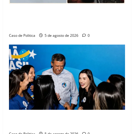
SINPROFE pede audiência pública na Câmara de
Barreiras sobre crise na educação e monitora
compromissos da SEDUC
Caso de Politica
5 de agosto de 2026
0
Barreiras recebe Cinthya Marabá e Zito Barbosa em
dia marcado pelo diálogo e força feminina
Caso de Politica
5 de agosto de 2026
0