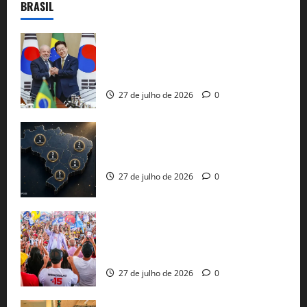
BRASIL
Brasil e Coreia do Sul selam pacto sobre
minerais estratégicos em resposta ao
protecionismo global
27 de julho de 2026
0
51 candidaturas aos governos estaduais
já estão oficializadas
27 de julho de 2026
0
Jerônimo Rodrigues conclui PGP com
30 mil propostas e prepara entrega de
pautas a Lula
27 de julho de 2026
0