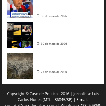
fuzis apreendidos no Brasil têm origem
americana
30 de maio de 2026
Governo federal lança plataforma
gratuita de streaming com mais de 550
produções brasileiras
30 de maio de 2026
Mudanças climáticas já atingem 85% da
população brasileira, aponta pesquisa
24 de maio de 2026
Copyright © Caso de Política - 2016 | Jornalista: Luís
Carlos Nunes (MTb - 86845/SP) | E-mail:
contato@casodepolitica.com | Whatsapp: (77) 9 9869-