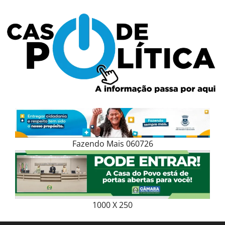
Skip
to
content
Fazendo Mais 060726
1000 X 250