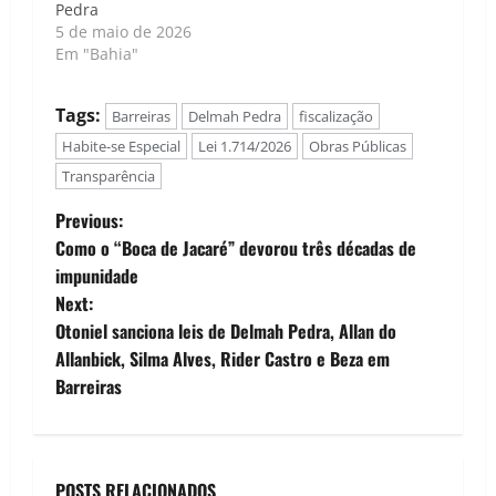
Pedra
5 de maio de 2026
Em "Bahia"
Tags:
Barreiras
Delmah Pedra
fiscalização
Habite-se Especial
Lei 1.714/2026
Obras Públicas
Transparência
P
Previous:
Como o “Boca de Jacaré” devorou três décadas de
o
impunidade
Next:
s
Otoniel sanciona leis de Delmah Pedra, Allan do
t
Allanbick, Silma Alves, Rider Castro e Beza em
Barreiras
n
a
POSTS RELACIONADOS