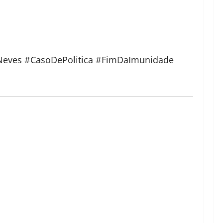
sNeves #CasoDePolitica #FimDaImunidade