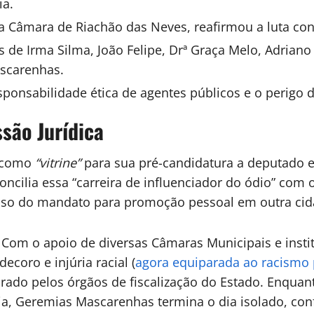
ia.
a Câmara de Riachão das Neves, reafirmou a luta con
 de Irma Silma, João Felipe, Drª Graça Melo, Adriano
ascarenhas.
sponsabilidade ética de agentes públicos e o perigo d
são Jurídica
s como
“vitrine”
para sua pré-candidatura a deputado e
oncilia essa “carreira de influenciador do ódio” com
uso do mandato para promoção pessoal em outra cida
 Com o apoio de diversas Câmaras Municipais e insti
 decoro e
injúria racial
(
agora equiparada ao racismo
orado pelos órgãos de fiscalização do Estado. Enquan
ia, Geremias Mascarenhas termina o dia isolado, con