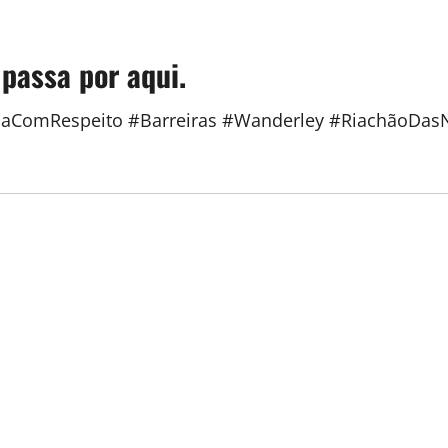
 passa por aqui.
icaComRespeito #Barreiras #Wanderley #RiachãoDa