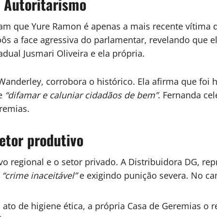
e Autoritarismo
elam que Yure Ramon é apenas a mais recente vítim
pôs a face agressiva do parlamentar, revelando que 
tadual
Jusmari Oliveira
e ela própria.
 Wanderley
, corrobora o histórico. Ela afirma que fo
de
“difamar e caluniar cidadãos de bem”
. Fernanda cel
remias.
etor produtivo
vo regional e o setor privado. A
Distribuidora DG
, re
m
“crime inaceitável”
e exigindo punição severa. No cam
to de higiene ética, a própria Casa de Geremias o 