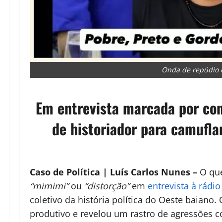
Onda de repúdio c
Em entrevista marcada por con
de historiador para camufla
Caso de Política | Luís Carlos Nunes –
O que
“mimimi”
ou
“distorção”
em
entrevista à rádio
coletivo da história política do Oeste baiano.
produtivo e revelou um rastro de agressões 