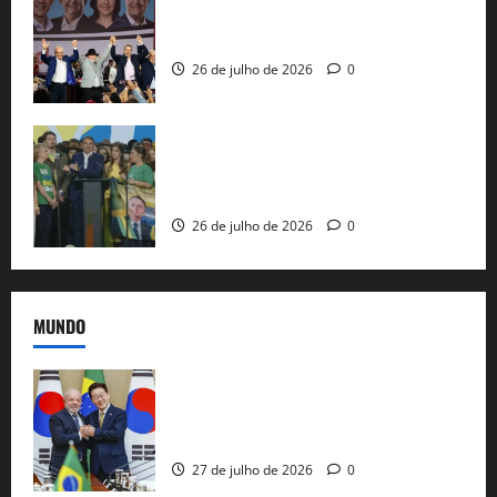
Com Lula e Alckmin, PT oficializa Haddad
ao governo de SP e nacionaliza disputa
26 de julho de 2026
0
Sem vice, Flávio Bolsonaro oficializa
candidatura sob a sombra de ausências
e as bênçãos de uma IA
26 de julho de 2026
0
MUNDO
Brasil e Coreia do Sul selam pacto sobre
minerais estratégicos em resposta ao
protecionismo global
27 de julho de 2026
0