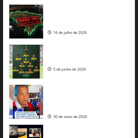
EUA taxam Brasil em 25%: Pix e
regulação digital motivam “guerra
comercial” de Washington
16 de julho de 2026
Veja datas e horários dos jogos da
seleção brasileira na Copa do Mundo
5 de junho de 2026
Rui Costa cobra ação dos EUA contra
tráfico de armas e afirma que 80% dos
fuzis apreendidos no Brasil têm origem
americana
30 de maio de 2026
Governo federal lança plataforma
gratuita de streaming com mais de 550