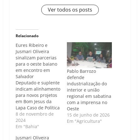
Ver todos os posts
Relacionado
Eures Ribeiro e
Jusmari Oliveira
sinalizam parcerias
para o oeste baiano
em encontro em
Pablo Barrozo
Salvador
defende
Deputado e suplente
industrialização do
indicam alinhamento
interior e união
para novos projetos
regional em sabatina
em Bom Jesus da
com a imprensa no
Lapa Caso de Política
Oeste
| Luís Carlos Nunes -
8 de novembro de
15 de junho de 2026
O deputado estadual
2024
Em "Agricultura"
e prefeito eleito de
Em "Bahia"
Bom Jesus da Lapa,
Jusmari Oliveira
Eures Ribeiro,