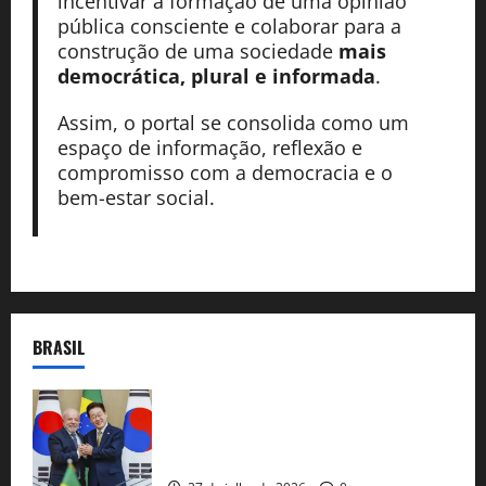
incentivar a formação de uma opinião
pública consciente e colaborar para a
construção de uma sociedade
mais
democrática, plural e informada
.
Assim, o portal se consolida como um
espaço de informação, reflexão e
compromisso com a democracia e o
bem-estar social.
BRASIL
Brasil e Coreia do Sul selam pacto sobre
minerais estratégicos em resposta ao
protecionismo global