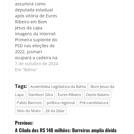
assumirá como
compartilhou em
deputada estadual
suas redes sociais
após vitória de Eures
uma foto ao lado da
Ribeiro em Bom
secretária de
Jesus da Lapa
Desenvolvimento
Imagens da Internet
Urbano da Bahia,…
Primeira suplente do
PSD nas eleições de
2022, Jusmari
ocupará a cadeira na
Assembleia
7 de outubro de 2024
Legislativa da Bahia
Em "Bahia"
após o colega de
partido se eleger
Tags:
Assembleia Legislativa da Bahia
Bom Jesus da
prefeito Caso de
Política | Luís Carlos
Lapa
Danilson Silva
Eures Ribeiro
Oeste Baiano
Nunes - Jusmari
Pablo Barrozo
política regional
Pré-candidatura
Oliveira (PSD), atual
Sítio do Mato
Zé da Zelar
secretária de
Desenvolvimento
P
Previous:
Urbano do governo
da Bahia, assumirá
A Cilada dos R$ 140 milhões: Barreiras amplia dívida