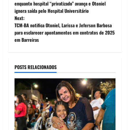
o
uma…
enquanto hospital “privatizado” avança e Otoniel
ignora saída pelo Hospital Universitário
s
Next:
t
TCM-BA notifica Otoniel, Larissa e Jeferson Barbosa
para esclarecer apontamentos em contratos de 2025
n
em Barreiras
a
v
POSTS RELACIONADOS
i
g
a
t
i