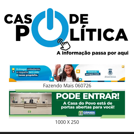
Skip
to
content
Fazendo Mais 060726
1000 X 250