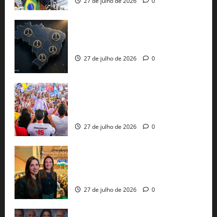
27 de julho de 2026
0
51 candidaturas aos governos estaduais
já estão oficializadas
27 de julho de 2026
0
Jerônimo Rodrigues conclui PGP com
30 mil propostas e prepara entrega de
pautas a Lula
27 de julho de 2026
0
Cinthya Marabá e Roberta Roma
representam a Bahia na convenção
nacional do PL em São Paulo
27 de julho de 2026
0