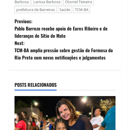
Barbosa
Larissa Barbosa
Otoniel Teixeira
prefeitura de Barreiras
Saúde
TCM-BA
P
Previous:
Pablo Barrozo recebe apoio de Eures Ribeiro e de
o
lideranças de Sítio do Mato
Next:
s
TCM-BA amplia pressão sobre gestão de Formosa do
t
Rio Preto com novas notificações e julgamentos
n
a
POSTS RELACIONADOS
v
i
g