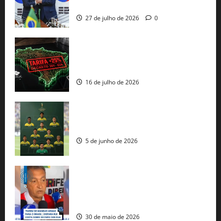
protecionismo global
27 de julho de 2026
0
EUA taxam Brasil em 25%: Pix e
regulação digital motivam “guerra
comercial” de Washington
16 de julho de 2026
Veja datas e horários dos jogos da
seleção brasileira na Copa do Mundo
5 de junho de 2026
Rui Costa cobra ação dos EUA contra
tráfico de armas e afirma que 80% dos
fuzis apreendidos no Brasil têm origem
americana
30 de maio de 2026