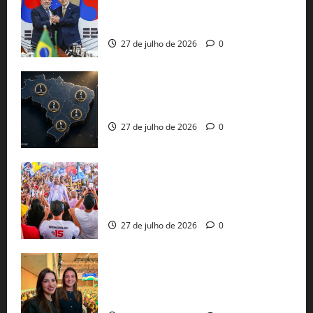
minerais estratégicos em resposta ao
protecionismo global
27 de julho de 2026
0
51 candidaturas aos governos estaduais
já estão oficializadas
27 de julho de 2026
0
Jerônimo Rodrigues conclui PGP com
30 mil propostas e prepara entrega de
pautas a Lula
27 de julho de 2026
0
Cinthya Marabá e Roberta Roma
representam a Bahia na convenção
nacional do PL em São Paulo