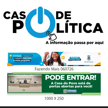
Skip
to
content
Fazendo Mais 060726
1000 X 250