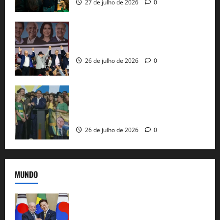
27 de julho de 2026
0
Com Lula e Alckmin, PT oficializa Haddad
ao governo de SP e nacionaliza disputa
26 de julho de 2026
0
Sem vice, Flávio Bolsonaro oficializa
candidatura sob a sombra de ausências
e as bênçãos de uma IA
26 de julho de 2026
0
MUNDO
Brasil e Coreia do Sul selam pacto sobre
minerais estratégicos em resposta ao