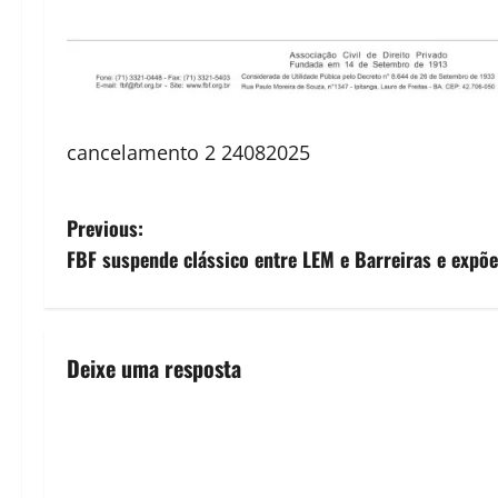
cancelamento 2 24082025
P
Previous:
FBF suspende clássico entre LEM e Barreiras e expõe
o
s
t
Deixe uma resposta
n
a