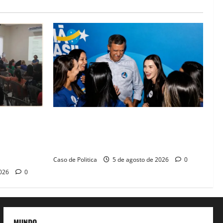
lica na
Barreiras recebe Cinthya Marabá e Zito
rise na
Barbosa em dia marcado pelo diálogo e
missos da
força feminina
Caso de Politica
5 de agosto de 2026
0
2026
0
MUNDO