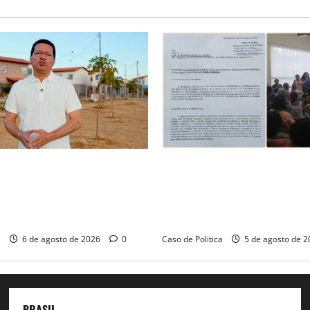
é o começo de uma nova
SINPROFE pede audiência púb
Tito celebra avanço de 500
Câmara de Barreiras sobre c
ias na Vila Amorim e o
educação e monitora compro
tacional em Barreiras
SEDUC
a
6 de agosto de 2026
0
Caso de Politica
5 de agosto de 
BRASIL