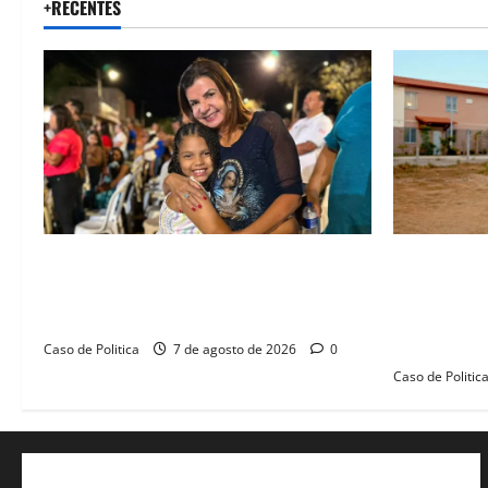
+RECENTES
Drª. Graça celebra fé no Riachinho e
“Uma casa 
reafirma aliança com Danilo Henrique e
história”: 
Antônio Henrique Júnior
novas morad
legado habi
Caso de Politica
7 de agosto de 2026
0
Caso de Politic