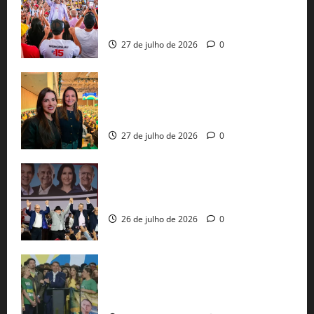
30 mil propostas e prepara entrega de
pautas a Lula
27 de julho de 2026
0
Cinthya Marabá e Roberta Roma
representam a Bahia na convenção
nacional do PL em São Paulo
27 de julho de 2026
0
Com Lula e Alckmin, PT oficializa Haddad
ao governo de SP e nacionaliza disputa
26 de julho de 2026
0
Sem vice, Flávio Bolsonaro oficializa
candidatura sob a sombra de ausências
e as bênçãos de uma IA