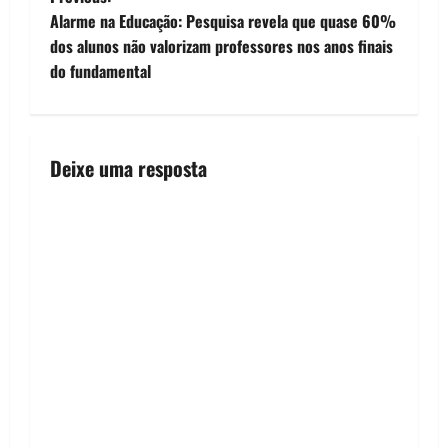
P
Alarme na Educação: Pesquisa revela que quase 60%
o
dos alunos não valorizam professores nos anos finais
do fundamental
s
t
n
Deixe uma resposta
a
v
i
g
a
t