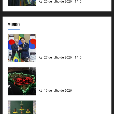
26 de julho de 2026
0
MUNDO
Brasil e Coreia do Sul selam pacto sobre
minerais estratégicos em resposta ao
protecionismo global
27 de julho de 2026
0
EUA taxam Brasil em 25%: Pix e
regulação digital motivam “guerra
comercial” de Washington
16 de julho de 2026
Veja datas e horários dos jogos da