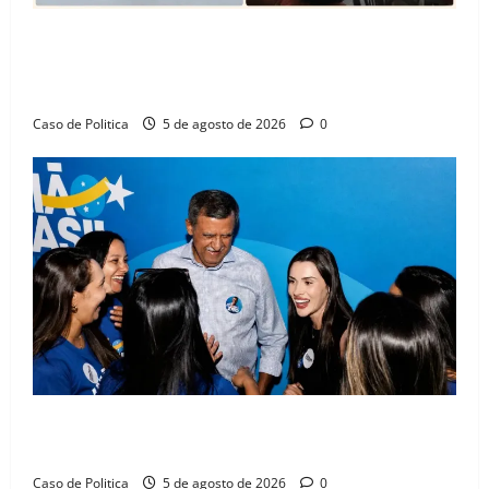
SINPROFE pede audiência pública na Câmara de
Barreiras sobre crise na educação e monitora
compromissos da SEDUC
Caso de Politica
5 de agosto de 2026
0
Barreiras recebe Cinthya Marabá e Zito Barbosa em
dia marcado pelo diálogo e força feminina
Caso de Politica
5 de agosto de 2026
0