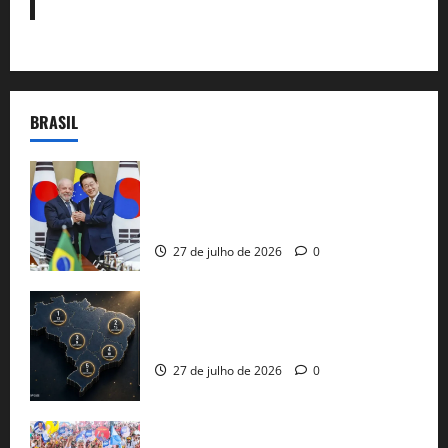
BRASIL
Brasil e Coreia do Sul selam pacto sobre
minerais estratégicos em resposta ao
protecionismo global
27 de julho de 2026
0
51 candidaturas aos governos estaduais
já estão oficializadas
27 de julho de 2026
0
Jerônimo Rodrigues conclui PGP com