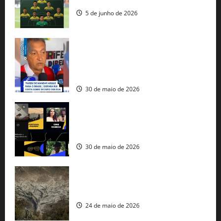
seleção brasileira na Copa do Mundo
5 de junho de 2026
Rui Costa cobra ação dos EUA contra
tráfico de armas e afirma que 80% dos
fuzis apreendidos no Brasil têm origem
americana
30 de maio de 2026
Governo federal lança plataforma
gratuita de streaming com mais de 550
produções brasileiras
30 de maio de 2026
Mudanças climáticas já atingem 85% da
população brasileira, aponta pesquisa
24 de maio de 2026