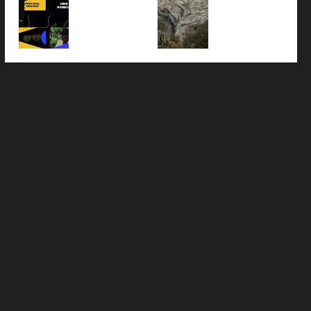
lança
climátic
Copa do
armas e
nismo
ton
platafor
as já
Mundo
afirma
global
16 de
ma
atingem
que
5 de
julho de
27 de
gratuita
85% da
80%
junho de
2026
julho de
de
populaç
dos
2026
2026
streami
ão
fuzis
0
ng com
brasileir
apreend
mais de
a,
idos no
550
aponta
Brasil
produçõ
pesquis
têm
es
a
origem
brasileir
america
24 de
as
na
maio de
2026
30 de
30 de
maio de
maio de
2026
2026