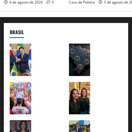
a
6 de agosto de 2026
0
Caso de Politica
5 de agosto de 
BRASIL
Brasil e
51
Coreia
candidat
do Sul
uras aos
selam
governo
pacto
s
sobre
estaduai
Jerônim
Cinthya
minerai
s já
o
Marabá
s
estão
Rodrigu
e
estraté
oficializ
es
Roberta
gicos
adas
conclui
Roma
em
27 de
PGP
represe
respost
julho de
Com
Sem
com 30
ntam a
a ao
2026
Lula e
vice,
mil
Bahia na
protecio
0