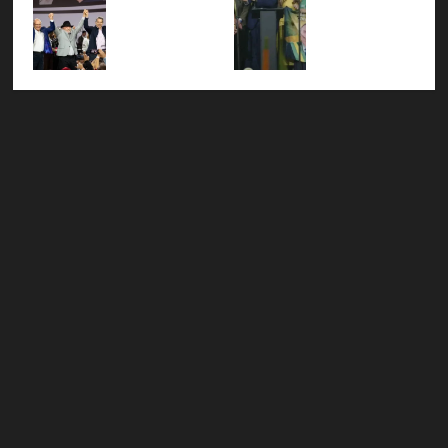
Alckmin
Flávio
propost
convenç
nismo
, PT
Bolsona
as e
ão
global
oficializ
ro
prepara
nacional
27 de
a
oficializ
entrega
do PL
julho de
Haddad
a
de
em São
2026
ao
candidat
pautas a
Paulo
0
governo
ura sob
Lula
27 de
de SP e
a
julho de
27 de
nacional
sombra
2026
julho de
iza
de
0
2026
disputa
ausênci
0
as e as
26 de
bênçãos
julho de
de uma
2026
IA
0
26 de
julho de
2026
0