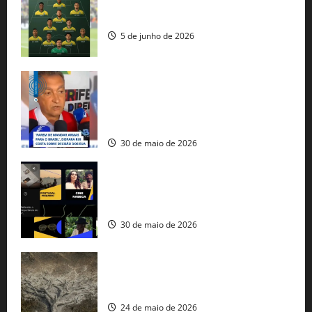
Veja datas e horários dos jogos da
seleção brasileira na Copa do Mundo
5 de junho de 2026
Rui Costa cobra ação dos EUA contra
tráfico de armas e afirma que 80% dos
fuzis apreendidos no Brasil têm origem
americana
30 de maio de 2026
Governo federal lança plataforma
gratuita de streaming com mais de 550
produções brasileiras
30 de maio de 2026
Mudanças climáticas já atingem 85% da
população brasileira, aponta pesquisa
24 de maio de 2026