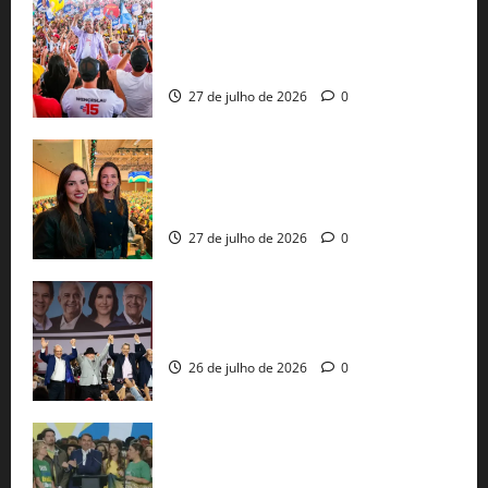
Jerônimo Rodrigues conclui PGP com
30 mil propostas e prepara entrega de
pautas a Lula
27 de julho de 2026
0
Cinthya Marabá e Roberta Roma
representam a Bahia na convenção
nacional do PL em São Paulo
27 de julho de 2026
0
Com Lula e Alckmin, PT oficializa Haddad
ao governo de SP e nacionaliza disputa
26 de julho de 2026
0
Sem vice, Flávio Bolsonaro oficializa
candidatura sob a sombra de ausências