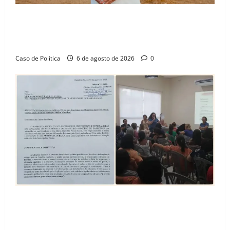
“Uma casa é o começo de uma nova história”: Tito
celebra avanço de 500 novas moradias na Vila
Amorim e o legado habitacional em Barreiras
Caso de Politica
6 de agosto de 2026
0
SINPROFE pede audiência pública na Câmara de
Barreiras sobre crise na educação e monitora
compromissos da SEDUC