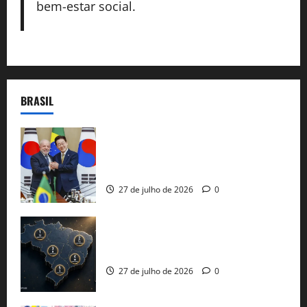
bem-estar social.
BRASIL
Brasil e Coreia do Sul selam pacto sobre
minerais estratégicos em resposta ao
protecionismo global
27 de julho de 2026
0
51 candidaturas aos governos estaduais
já estão oficializadas
27 de julho de 2026
0