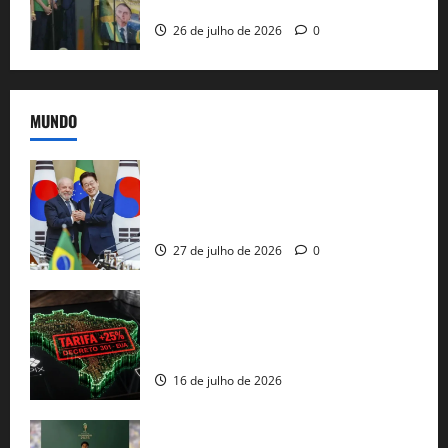
e as bênçãos de uma IA
26 de julho de 2026
0
MUNDO
Brasil e Coreia do Sul selam pacto sobre
minerais estratégicos em resposta ao
protecionismo global
27 de julho de 2026
0
EUA taxam Brasil em 25%: Pix e
regulação digital motivam “guerra
comercial” de Washington
16 de julho de 2026