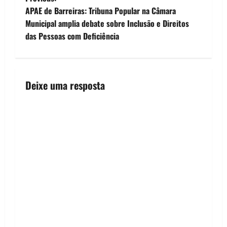
P
APAE de Barreiras: Tribuna Popular na Câmara
o
Municipal amplia debate sobre Inclusão e Direitos
das Pessoas com Deficiência
s
t
n
Deixe uma resposta
a
v
i
g
a
t