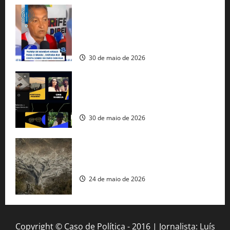
Rui Costa cobra ação dos EUA contra
tráfico de armas e afirma que 80% dos
fuzis apreendidos no Brasil têm origem
americana
30 de maio de 2026
Governo federal lança plataforma
gratuita de streaming com mais de 550
produções brasileiras
30 de maio de 2026
Mudanças climáticas já atingem 85% da
população brasileira, aponta pesquisa
24 de maio de 2026
Copyright © Caso de Política - 2016 | Jornalista: Luís