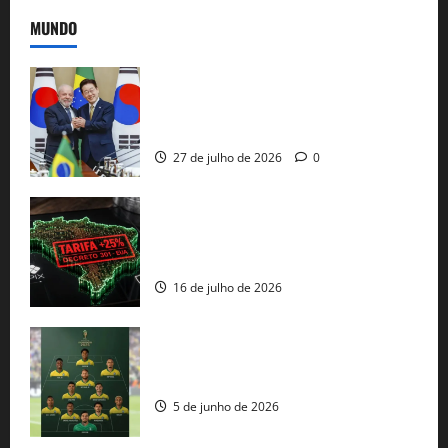
MUNDO
Brasil e Coreia do Sul selam pacto sobre
minerais estratégicos em resposta ao
protecionismo global
27 de julho de 2026
0
EUA taxam Brasil em 25%: Pix e
regulação digital motivam “guerra
comercial” de Washington
16 de julho de 2026
Veja datas e horários dos jogos da
seleção brasileira na Copa do Mundo
5 de junho de 2026