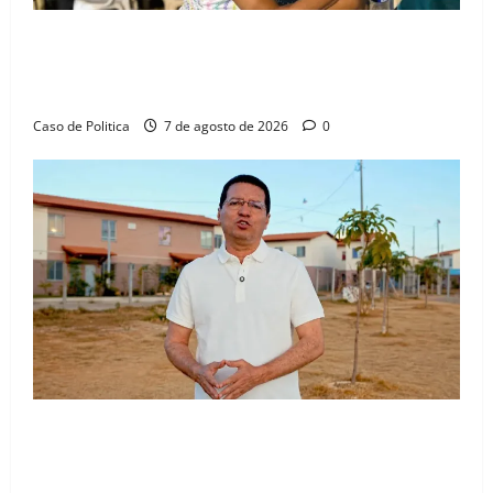
Drª. Graça celebra fé no Riachinho e reafirma
aliança com Danilo Henrique e Antônio Henrique
Júnior
Caso de Politica
7 de agosto de 2026
0
“Uma casa é o começo de uma nova história”: Tito
celebra avanço de 500 novas moradias na Vila
Amorim e o legado habitacional em Barreiras