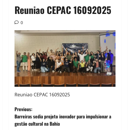
Reuniao CEPAC 16092025
0
Reuniao CEPAC 16092025
P
Previous:
Barreiras sedia projeto inovador para impulsionar a
o
gestão cultural na Bahia