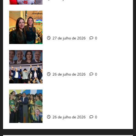
Cinthya Marabá e Roberta Roma
representam a Bahia na convenção
nacional do PL em São Paulo
27 de julho de 2026
0
Com Lula e Alckmin, PT oficializa Haddad
ao governo de SP e nacionaliza disputa
26 de julho de 2026
0
Sem vice, Flávio Bolsonaro oficializa
candidatura sob a sombra de ausências
e as bênçãos de uma IA
26 de julho de 2026
0