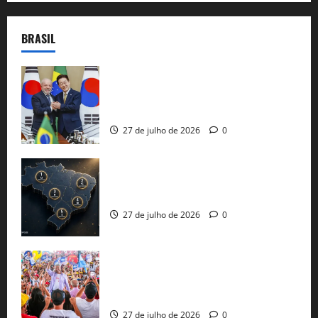
BRASIL
Brasil e Coreia do Sul selam pacto sobre
minerais estratégicos em resposta ao
protecionismo global
27 de julho de 2026
0
51 candidaturas aos governos estaduais
já estão oficializadas
27 de julho de 2026
0
Jerônimo Rodrigues conclui PGP com
30 mil propostas e prepara entrega de
pautas a Lula
27 de julho de 2026
0