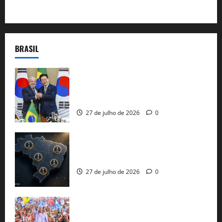
BRASIL
Brasil e Coreia do Sul selam pacto sobre
minerais estratégicos em resposta ao
protecionismo global
27 de julho de 2026
0
51 candidaturas aos governos estaduais
já estão oficializadas
27 de julho de 2026
0
Jerônimo Rodrigues conclui PGP com
30 mil propostas e prepara entrega de