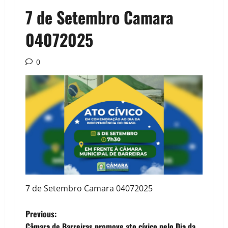
7 de Setembro Camara
04072025
0
7 de Setembro Camara 04072025
P
Previous:
Câmara de Barreiras promove ato cívico pelo Dia da