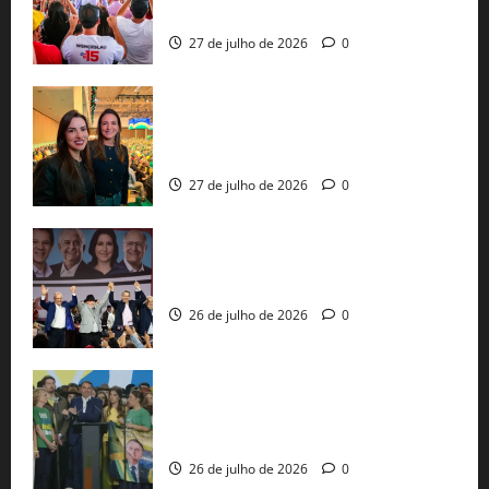
pautas a Lula
27 de julho de 2026
0
Cinthya Marabá e Roberta Roma
representam a Bahia na convenção
nacional do PL em São Paulo
27 de julho de 2026
0
Com Lula e Alckmin, PT oficializa Haddad
ao governo de SP e nacionaliza disputa
26 de julho de 2026
0
Sem vice, Flávio Bolsonaro oficializa
candidatura sob a sombra de ausências
e as bênçãos de uma IA
26 de julho de 2026
0