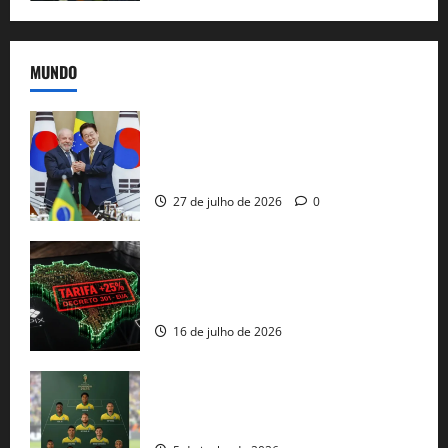
MUNDO
Brasil e Coreia do Sul selam pacto sobre
minerais estratégicos em resposta ao
protecionismo global
27 de julho de 2026
0
EUA taxam Brasil em 25%: Pix e
regulação digital motivam “guerra
comercial” de Washington
16 de julho de 2026
Veja datas e horários dos jogos da
seleção brasileira na Copa do Mundo