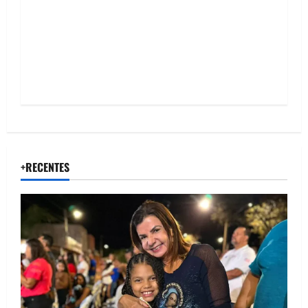
o
n
+RECENTES