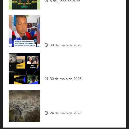
5 de junho de 2026
Rui Costa cobra ação dos EUA contra
tráfico de armas e afirma que 80% dos
fuzis apreendidos no Brasil têm origem
americana
30 de maio de 2026
Governo federal lança plataforma
gratuita de streaming com mais de 550
produções brasileiras
30 de maio de 2026
Mudanças climáticas já atingem 85% da
população brasileira, aponta pesquisa
24 de maio de 2026