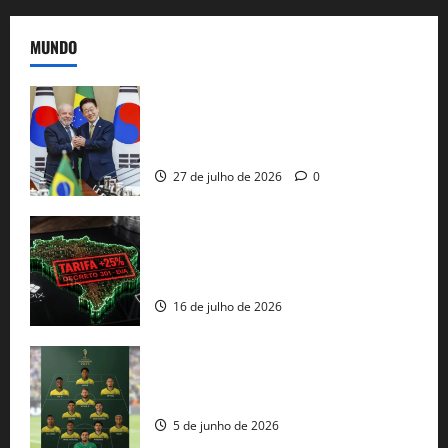
MUNDO
Brasil e Coreia do Sul selam pacto sobre
minerais estratégicos em resposta ao
protecionismo global
27 de julho de 2026
0
EUA taxam Brasil em 25%: Pix e
regulação digital motivam “guerra
comercial” de Washington
16 de julho de 2026
Veja datas e horários dos jogos da
seleção brasileira na Copa do Mundo
5 de junho de 2026