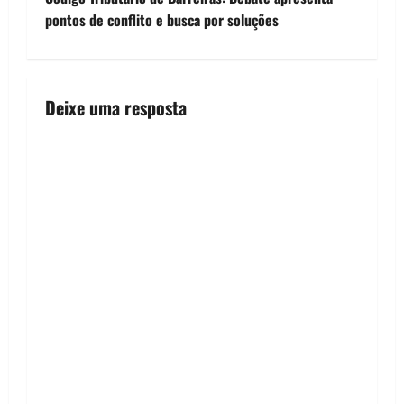
o
pontos de conflito e busca por soluções
s
t
Deixe uma resposta
n
a
v
i
g
a
t
i