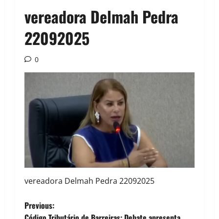
vereadora Delmah Pedra
22092025
0
vereadora Delmah Pedra 22092025
P
Previous:
Código Tributário de Barreiras: Debate apresenta