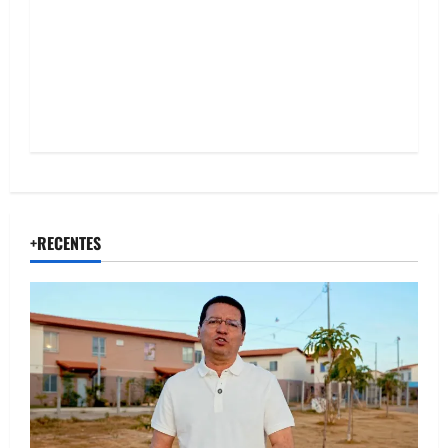
o
n
+RECENTES