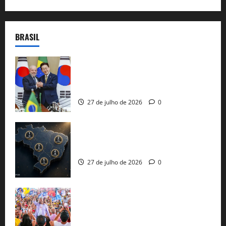
BRASIL
Brasil e Coreia do Sul selam pacto sobre
minerais estratégicos em resposta ao
protecionismo global
27 de julho de 2026
0
51 candidaturas aos governos estaduais
já estão oficializadas
27 de julho de 2026
0
Jerônimo Rodrigues conclui PGP com
30 mil propostas e prepara entrega de
pautas a Lula