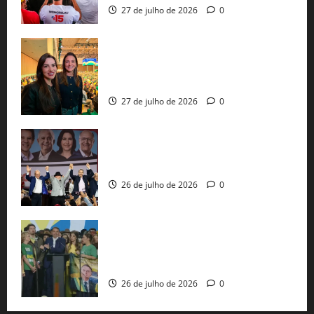
27 de julho de 2026
0
Cinthya Marabá e Roberta Roma
representam a Bahia na convenção
nacional do PL em São Paulo
27 de julho de 2026
0
Com Lula e Alckmin, PT oficializa Haddad
ao governo de SP e nacionaliza disputa
26 de julho de 2026
0
Sem vice, Flávio Bolsonaro oficializa
candidatura sob a sombra de ausências
e as bênçãos de uma IA
26 de julho de 2026
0