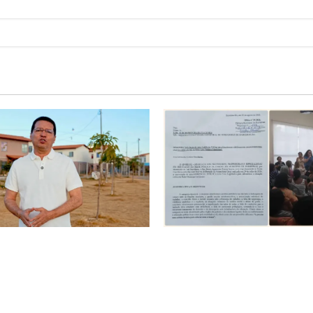
é o começo de uma nova
SINPROFE pede audiência púb
Tito celebra avanço de 500
Câmara de Barreiras sobre c
ias na Vila Amorim e o
educação e monitora compro
tacional em Barreiras
SEDUC