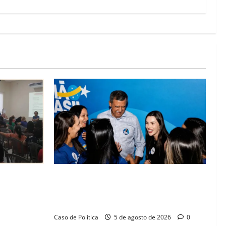
lica na
Barreiras recebe Cinthya Marabá e Zito
rise na
Barbosa em dia marcado pelo diálogo e
missos da
força feminina
Caso de Politica
5 de agosto de 2026
0