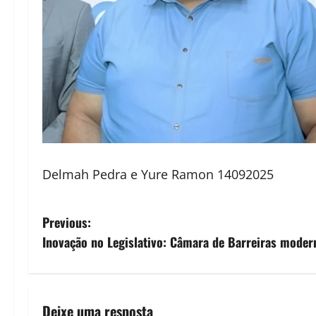
Delmah Pedra e Yure Ramon 14092025
P
Previous:
Inovação no Legislativo: Câmara de Barreiras moder
o
s
t
Deixe uma resposta