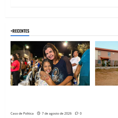
+RECENTES
Drª. Graça celebra fé no Riachinho e
“Uma casa 
reafirma aliança com Danilo Henrique e
história”: 
Antônio Henrique Júnior
novas morad
legado habi
Caso de Politica
7 de agosto de 2026
0