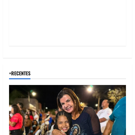
o
n
+RECENTES