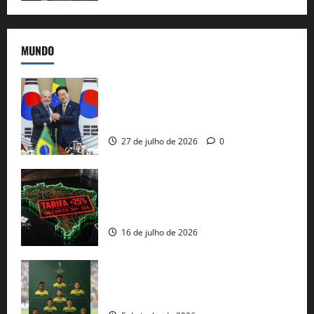
MUNDO
Brasil e Coreia do Sul selam pacto sobre
minerais estratégicos em resposta ao
protecionismo global
27 de julho de 2026
0
EUA taxam Brasil em 25%: Pix e
regulação digital motivam “guerra
comercial” de Washington
16 de julho de 2026
Veja datas e horários dos jogos da
seleção brasileira na Copa do Mundo