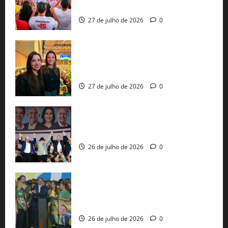
pautas a Lula
27 de julho de 2026
0
Cinthya Marabá e Roberta Roma
representam a Bahia na convenção
nacional do PL em São Paulo
27 de julho de 2026
0
Com Lula e Alckmin, PT oficializa Haddad
ao governo de SP e nacionaliza disputa
26 de julho de 2026
0
Sem vice, Flávio Bolsonaro oficializa
candidatura sob a sombra de ausências
e as bênçãos de uma IA
26 de julho de 2026
0