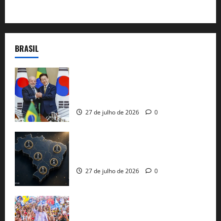
BRASIL
Brasil e Coreia do Sul selam pacto sobre
minerais estratégicos em resposta ao
protecionismo global
27 de julho de 2026
0
51 candidaturas aos governos estaduais
já estão oficializadas
27 de julho de 2026
0
Jerônimo Rodrigues conclui PGP com
30 mil propostas e prepara entrega de