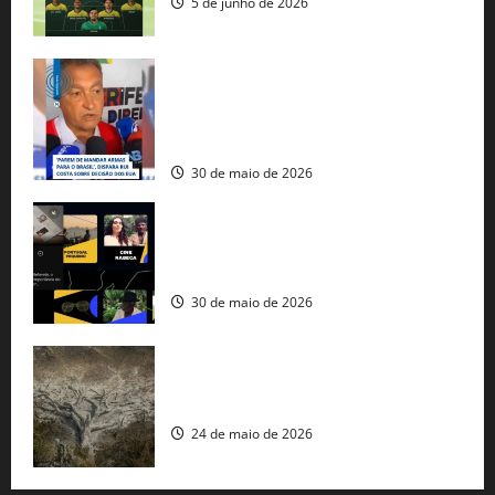
5 de junho de 2026
Rui Costa cobra ação dos EUA contra
tráfico de armas e afirma que 80% dos
fuzis apreendidos no Brasil têm origem
americana
30 de maio de 2026
Governo federal lança plataforma
gratuita de streaming com mais de 550
produções brasileiras
30 de maio de 2026
Mudanças climáticas já atingem 85% da
população brasileira, aponta pesquisa
24 de maio de 2026