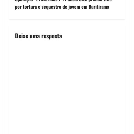
o
por tortura e sequestro de jovem em Buritirama
s
t
Deixe uma resposta
n
a
v
i
g
a
t
i