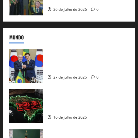
e as bênçãos de uma IA
26 de julho de 2026
0
MUNDO
Brasil e Coreia do Sul selam pacto sobre
minerais estratégicos em resposta ao
protecionismo global
27 de julho de 2026
0
EUA taxam Brasil em 25%: Pix e
regulação digital motivam “guerra
comercial” de Washington
16 de julho de 2026