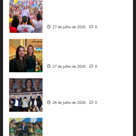
Jerônimo Rodrigues conclui PGP com
30 mil propostas e prepara entrega de
pautas a Lula
27 de julho de 2026
0
Cinthya Marabá e Roberta Roma
representam a Bahia na convenção
nacional do PL em São Paulo
27 de julho de 2026
0
Com Lula e Alckmin, PT oficializa Haddad
ao governo de SP e nacionaliza disputa
26 de julho de 2026
0
Sem vice, Flávio Bolsonaro oficializa
candidatura sob a sombra de ausências