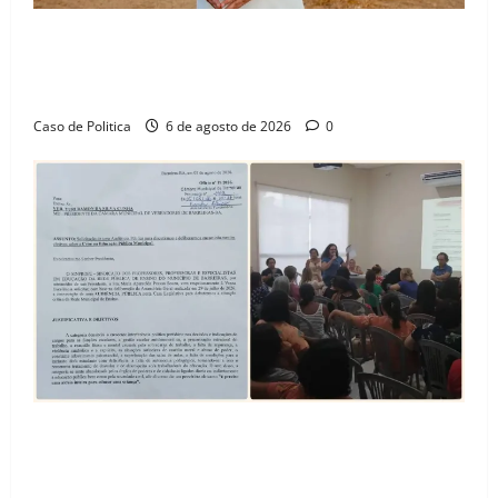
“Uma casa é o começo de uma nova história”: Tito
celebra avanço de 500 novas moradias na Vila
Amorim e o legado habitacional em Barreiras
Caso de Politica
6 de agosto de 2026
0
SINPROFE pede audiência pública na Câmara de
Barreiras sobre crise na educação e monitora
compromissos da SEDUC