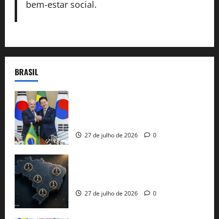
bem-estar social.
BRASIL
Brasil e Coreia do Sul selam pacto sobre
minerais estratégicos em resposta ao
protecionismo global
27 de julho de 2026
0
51 candidaturas aos governos estaduais
já estão oficializadas
27 de julho de 2026
0