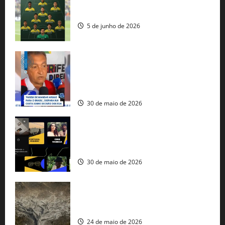
Veja datas e horários dos jogos da
seleção brasileira na Copa do Mundo
5 de junho de 2026
Rui Costa cobra ação dos EUA contra
tráfico de armas e afirma que 80% dos
fuzis apreendidos no Brasil têm origem
americana
30 de maio de 2026
Governo federal lança plataforma
gratuita de streaming com mais de 550
produções brasileiras
30 de maio de 2026
Mudanças climáticas já atingem 85% da
população brasileira, aponta pesquisa
24 de maio de 2026