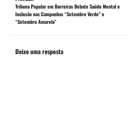
P
Tribuna Popular em Barreiras Debate Saúde Mental e
o
Inclusão nas Campanhas “Setembro Verde” e
“Setembro Amarelo”
s
t
n
Deixe uma resposta
a
v
i
g
a
t