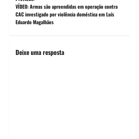
P
VÍDEO: Armas são apreendidas em operação contra
o
CAC investigado por violência doméstica em Luís
Eduardo Magalhães
s
t
n
Deixe uma resposta
a
v
i
g
a
t