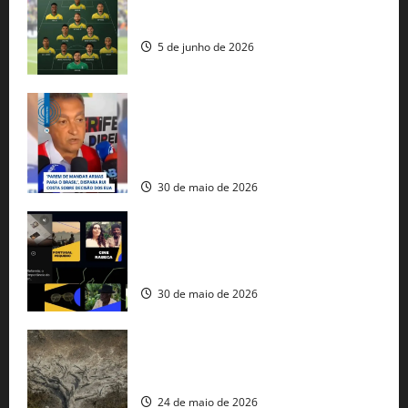
Veja datas e horários dos jogos da
seleção brasileira na Copa do Mundo
5 de junho de 2026
Rui Costa cobra ação dos EUA contra
tráfico de armas e afirma que 80% dos
fuzis apreendidos no Brasil têm origem
americana
30 de maio de 2026
Governo federal lança plataforma
gratuita de streaming com mais de 550
produções brasileiras
30 de maio de 2026
Mudanças climáticas já atingem 85% da
população brasileira, aponta pesquisa
24 de maio de 2026