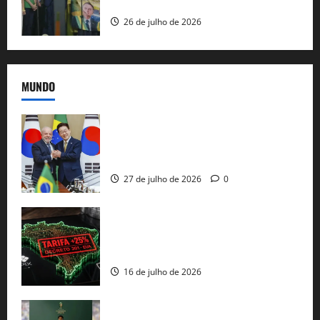
e as bênçãos de uma IA
26 de julho de 2026
MUNDO
Brasil e Coreia do Sul selam pacto sobre
minerais estratégicos em resposta ao
protecionismo global
27 de julho de 2026
0
EUA taxam Brasil em 25%: Pix e
regulação digital motivam “guerra
comercial” de Washington
16 de julho de 2026