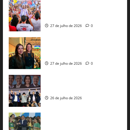
Jerônimo Rodrigues conclui PGP com
30 mil propostas e prepara entrega de
pautas a Lula
27 de julho de 2026
0
Cinthya Marabá e Roberta Roma
representam a Bahia na convenção
nacional do PL em São Paulo
27 de julho de 2026
0
Com Lula e Alckmin, PT oficializa Haddad
ao governo de SP e nacionaliza disputa
26 de julho de 2026
Sem vice, Flávio Bolsonaro oficializa
candidatura sob a sombra de ausências