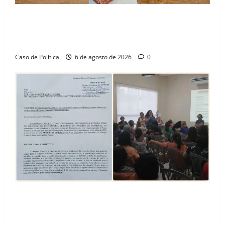
“Uma casa é o começo de uma nova história”: Tito
celebra avanço de 500 novas moradias na Vila
Amorim e o legado habitacional em Barreiras
Caso de Politica
6 de agosto de 2026
0
SINPROFE pede audiência pública na Câmara de
Barreiras sobre crise na educação e monitora
compromissos da SEDUC