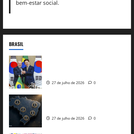
bem-estar social.
BRASIL
Brasil e Coreia do Sul selam pacto sobre
minerais estratégicos em resposta ao
protecionismo global
27 de julho de 2026
0
51 candidaturas aos governos estaduais
já estão oficializadas
27 de julho de 2026
0