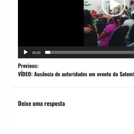
00:00
P
Previous:
VÍDEO: Ausência de autoridades em evento do Setem
o
s
t
Deixe uma resposta
n
a