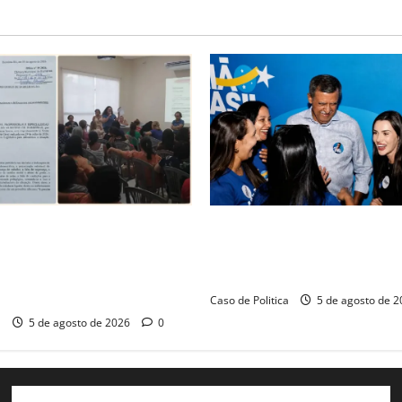
de audiência pública na
Barreiras recebe Cinthya Mar
arreiras sobre crise na
Barbosa em dia marcado pelo
 monitora compromissos da
força feminina
Caso de Politica
5 de agosto de 
a
5 de agosto de 2026
0