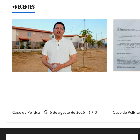
+RECENTES
“Uma casa é o começo de uma nova
SINPROFE pe
história”: Tito celebra avanço de 500
Câmara de B
novas moradias na Vila Amorim e o
educação e
legado habitacional em Barreiras
SEDUC
Caso de Politica
6 de agosto de 2026
0
Caso de Politic