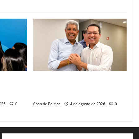
abá e Zito
Jerônimo tem 57% de aprovação e 52%
 diálogo e
defendem reeleição para 2026, aponta
Pesquisa Quaest
2026
0
Caso de Politica
4 de agosto de 2026
0