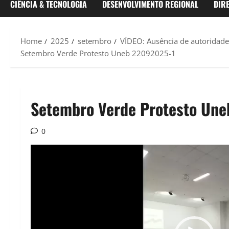
CIÊNCIA & TECNOLOGIA
DESENVOLVIMENTO REGIONAL
DIR
Home
2025
setembro
VÍDEO: Ausência de autoridad
Setembro Verde Protesto Uneb 22092025-1
Setembro Verde Protesto Un
0
Tocador
de
vídeo