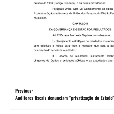
P
Previous:
Auditores fiscais denunciam “privatização do Estad
o
s