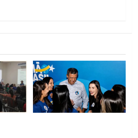
lica na
Barreiras recebe Cinthya Marabá e Zito
rise na
Barbosa em dia marcado pelo diálogo e
missos da
força feminina