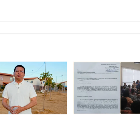
é o começo de uma nova
SINPROFE pede audiência púb
Tito celebra avanço de 500
Câmara de Barreiras sobre c
ias na Vila Amorim e o
educação e monitora compro