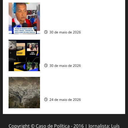
Rui Costa cobra ação dos EUA contra
tráfico de armas e afirma que 80% dos
fuzis apreendidos no Brasil têm origem
americana
30 de maio de 2026
Governo federal lança plataforma
gratuita de streaming com mais de 550
produções brasileiras
30 de maio de 2026
Mudanças climáticas já atingem 85% da
população brasileira, aponta pesquisa
24 de maio de 2026
Copyright © Caso de Política - 2016 | Jornalista: Luís