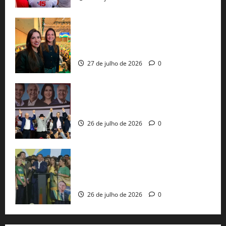
Cinthya Marabá e Roberta Roma
representam a Bahia na convenção
nacional do PL em São Paulo
27 de julho de 2026
0
Com Lula e Alckmin, PT oficializa Haddad
ao governo de SP e nacionaliza disputa
26 de julho de 2026
0
Sem vice, Flávio Bolsonaro oficializa
candidatura sob a sombra de ausências
e as bênçãos de uma IA
26 de julho de 2026
0