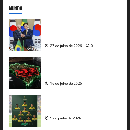
MUNDO
Brasil e Coreia do Sul selam pacto sobre
minerais estratégicos em resposta ao
protecionismo global
27 de julho de 2026
0
EUA taxam Brasil em 25%: Pix e
regulação digital motivam “guerra
comercial” de Washington
16 de julho de 2026
Veja datas e horários dos jogos da
seleção brasileira na Copa do Mundo
5 de junho de 2026