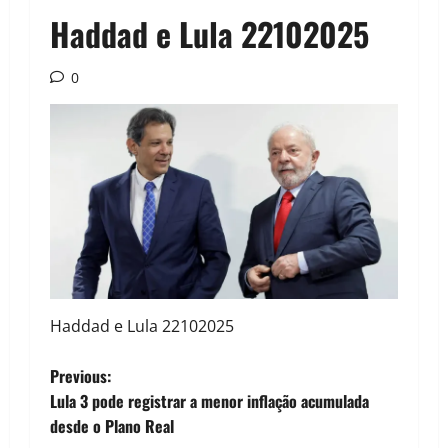
Haddad e Lula 22102025
0
Haddad e Lula 22102025
P
Previous:
Lula 3 pode registrar a menor inflação acumulada
o
desde o Plano Real