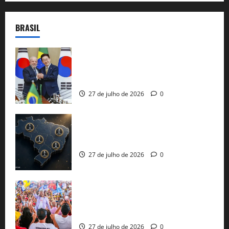
BRASIL
Brasil e Coreia do Sul selam pacto sobre
minerais estratégicos em resposta ao
protecionismo global
27 de julho de 2026
0
51 candidaturas aos governos estaduais
já estão oficializadas
27 de julho de 2026
0
Jerônimo Rodrigues conclui PGP com
30 mil propostas e prepara entrega de
pautas a Lula
27 de julho de 2026
0