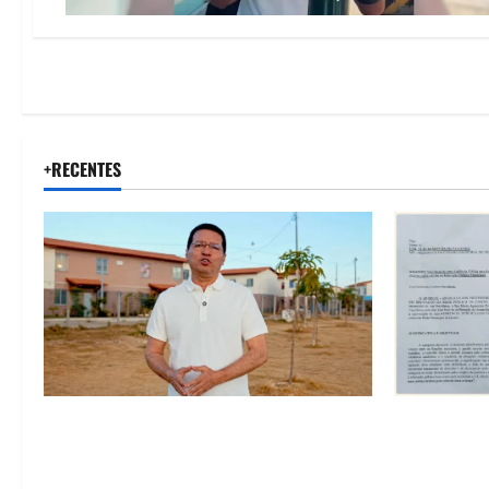
+RECENTES
“Uma casa é o começo de uma nova
SINPROFE pe
história”: Tito celebra avanço de 500
Câmara de B
novas moradias na Vila Amorim e o
educação e