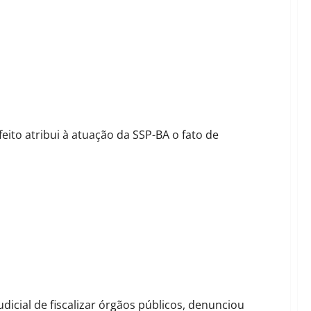
 expõe limites de seu isolamento político
ito atribui à atuação da SSP-BA o fato de
ção de Otoniel e reage a processo de R$ 30 mil
dicial de fiscalizar órgãos públicos, denunciou