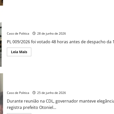
Otoniel
Teixeira
promove
“limpa”
nos
gabinetes
e
Aprovação de superávit em Barreiras expõe desinformação sobre 
exonera
cúpula
Caso de Politica
28 de junho de 2026
da
Prefeitura
PL 009/2026 foi votado 48 horas antes de despacho da 1ª
de
Barreiras
Read
Leia Mais
more
about
Aprovação
de
superávit
em
Barreiras
expõe
desinformação
Em tom pedagógico, Jerônimo expõe falhas de Otoniel na saúde:
sobre
suposta
Caso de Politica
25 de junho de 2026
“imposição
judicial”
Durante reunião na CDL, governador manteve elegância 
registra prefeito Otoniel...