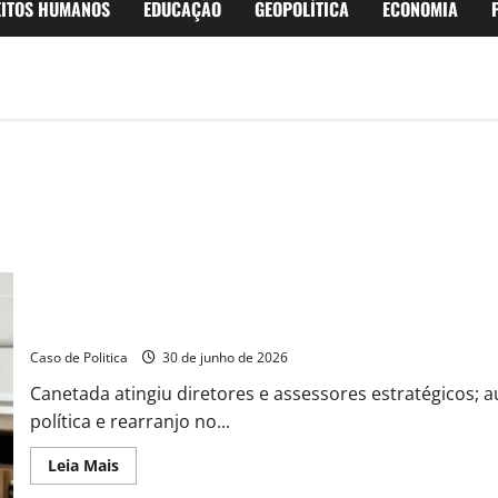
EITOS HUMANOS
EDUCAÇÃO
GEOPOLÍTICA
ECONOMIA
Otoniel Teixeira promove “limpa” nos gabinetes e exonera cúpula
Caso de Politica
30 de junho de 2026
Canetada atingiu diretores e assessores estratégicos; a
política e rearranjo no...
Read
Leia Mais
more
about