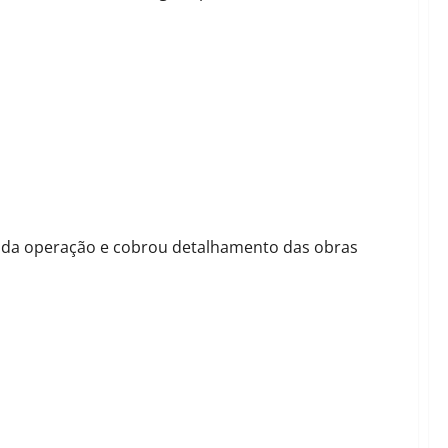
irma: “Com R$ 30 milhões se faz o que o prefeito quer
s da operação e cobrou detalhamento das obras
o concreto e asfixia R$ 18,2 milhões do consumo local