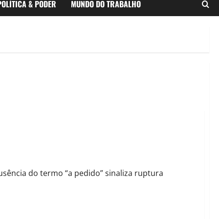
POLÍTICA & PODER
MUNDO DO TRABALHO
 da Prefeitura de Barreiras
usência do termo “a pedido” sinaliza ruptura