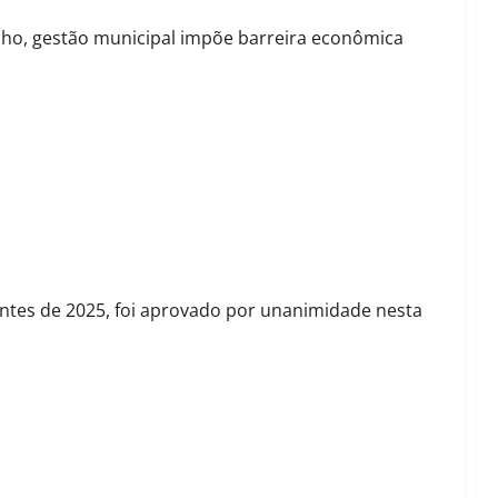
nho, gestão municipal impõe barreira econômica
m Barreiras sob ausência da base aliada
entes de 2025, foi aprovado por unanimidade nesta