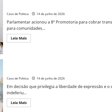
aprova
superávit
João Felipe aciona Ministério Público contra desmonte da cultura
milionário
em
Caso de Politica
14 de junho de 2026
Barreiras
sob
Parlamentar acionou a 8ª Promotoria para cobrar trans
ausência
da
para comunidades...
base
aliada
Read
Leia Mais
more
about
João
Felipe
aciona
Ministério
Público
contra
desmonte
Justiça barra tentativa de Otoniel Teixeira de censurar denúncia
da
cultura
Caso de Politica
14 de junho de 2026
e
falta
Em decisão que privilegia a liberdade de expressão e o d
de
água
indeferiu...
na
zona
rural
Read
Leia Mais
de
more
Barreiras
about