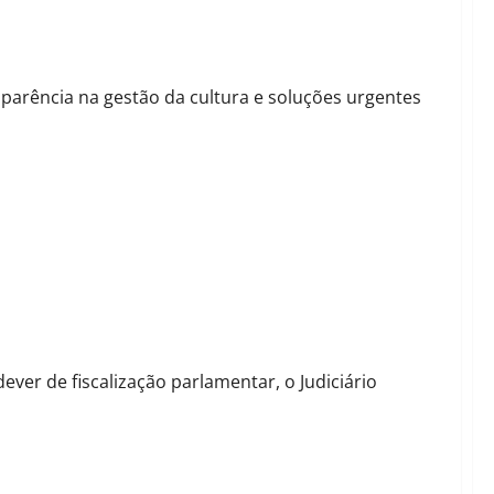
 e falta de água na zona rural de Barreiras
parência na gestão da cultura e soluções urgentes
s de João Felipe sobre a saúde em Barreiras
ever de fiscalização parlamentar, o Judiciário