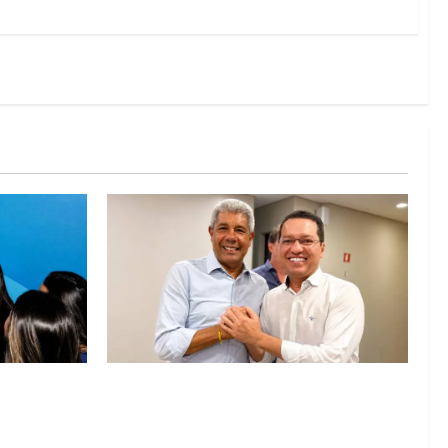
abá e Zito
Jerônimo tem 57% de aprovação e 52%
 diálogo e
defendem reeleição para 2026, aponta
Pesquisa Quaest