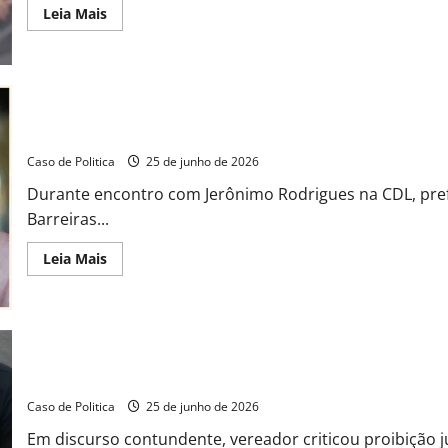
Read
Leia Mais
more
about
Em
tom
pedagógico,
Jerônimo
expõe
falhas
Otoniel reconhece avanços da segurança estadual em Barreiras e
de
Otoniel
Caso de Politica
25 de junho de 2026
na
saúde:
Durante encontro com Jerônimo Rodrigues na CDL, prefe
“90%
da
Barreiras...
demanda
é
da
Read
Leia Mais
prefeitura”
more
about
Otoniel
reconhece
avanços
da
segurança
estadual
“Não vão silenciar meu mandato”: João Felipe denuncia persegui
em
Barreiras
Caso de Politica
25 de junho de 2026
e
expõe
Em discurso contundente, vereador criticou proibição ju
limites