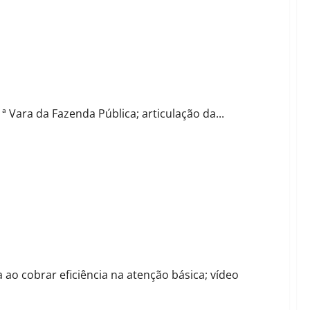
suposta “imposição judicial”
 Vara da Fazenda Pública; articulação da...
 “90% da demanda é da prefeitura”
ao cobrar eficiência na atenção básica; vídeo