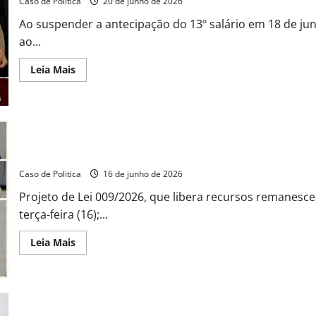
Caso de Politica
20 de junho de 2026
140
milhões
e
Ao suspender a antecipação do 13º salário em 18 de ju
afirma:
ao...
“Com
R$
30
Read
Leia Mais
milhões
more
se
about
faz
O
o
“Lockdown
que
Financeiro”
o
de
prefeito
Otoniel
quer
Teixeira:
fazer
Oposição “salva” governo Otoniel e aprova superávit milionário e
Barreiras
com
prioriza
140”
Caso de Politica
16 de junho de 2026
o
concreto
Projeto de Lei 009/2026, que libera recursos remanesc
e
asfixia
terça-feira (16);...
R$
18,2
milhões
Read
Leia Mais
do
more
consumo
about
local
Oposição
“salva”
governo
Otoniel
e