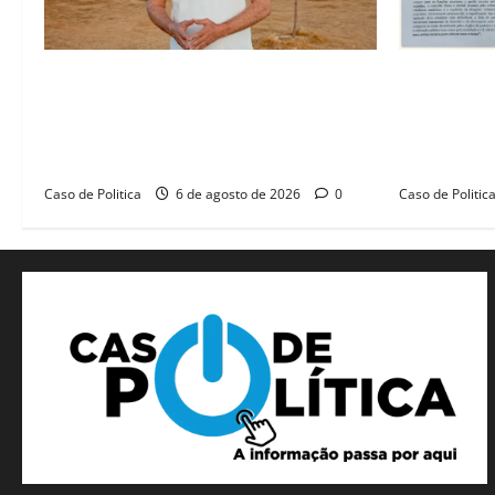
“Uma casa é o começo de uma nova
SINPROFE pe
história”: Tito celebra avanço de 500
Câmara de B
novas moradias na Vila Amorim e o
educação e
legado habitacional em Barreiras
SEDUC
Caso de Politica
6 de agosto de 2026
0
Caso de Politic