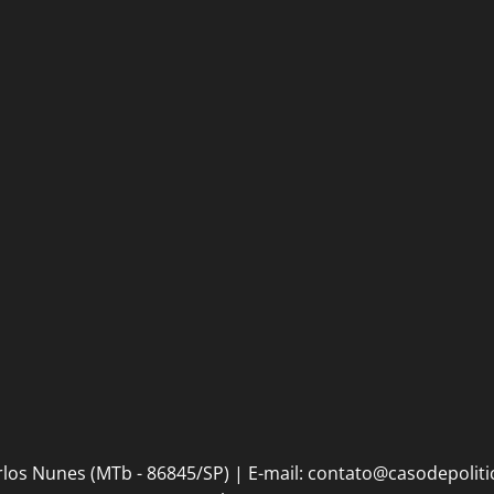
julho de
de uma
2026
IA
0
26 de
julho de
2026
0
 Carlos Nunes (MTb - 86845/SP) | E-mail: contato@casodepoli