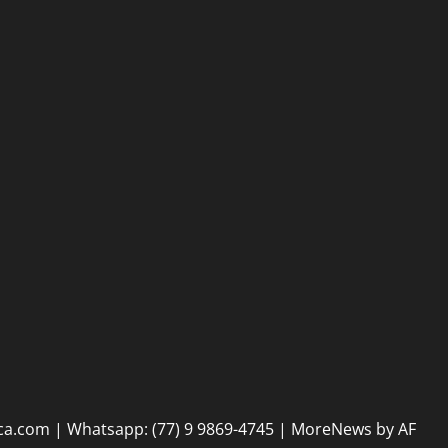
na
maio de
2026
30 de
30 de
maio de
maio de
2026
2026
tica.com | Whatsapp: (77) 9 9869-4745
|
MoreNews
by AF