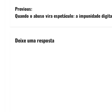
P
Previous:
Quando o abuso vira espetáculo: a impunidade digita
o
s
t
Deixe uma resposta
n
a
v
i
g
a