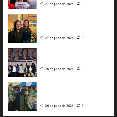
27 de julho de 2026
0
Cinthya Marabá e Roberta Roma
representam a Bahia na convenção
nacional do PL em São Paulo
27 de julho de 2026
0
Com Lula e Alckmin, PT oficializa Haddad
ao governo de SP e nacionaliza disputa
26 de julho de 2026
0
Sem vice, Flávio Bolsonaro oficializa
candidatura sob a sombra de ausências
e as bênçãos de uma IA
26 de julho de 2026
0