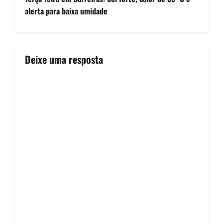
o
alerta para baixa umidade
s
t
Deixe uma resposta
n
a
v
i
g
a
t
i