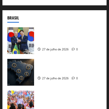
BRASIL
Brasil e Coreia do Sul selam pacto sobre
minerais estratégicos em resposta ao
protecionismo global
27 de julho de 2026
0
51 candidaturas aos governos estaduais
já estão oficializadas
27 de julho de 2026
0
Jerônimo Rodrigues conclui PGP com
30 mil propostas e prepara entrega de
pautas a Lula