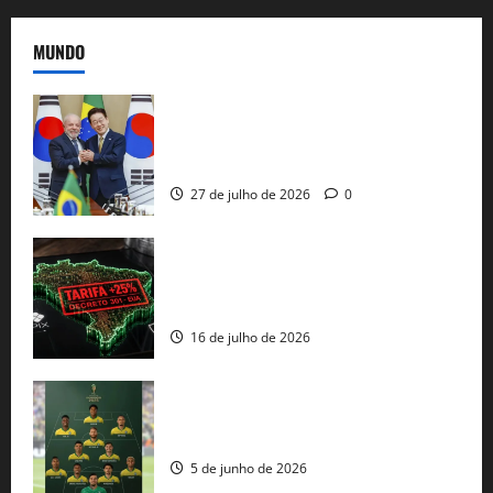
MUNDO
Brasil e Coreia do Sul selam pacto sobre
minerais estratégicos em resposta ao
protecionismo global
27 de julho de 2026
0
EUA taxam Brasil em 25%: Pix e
regulação digital motivam “guerra
comercial” de Washington
16 de julho de 2026
Veja datas e horários dos jogos da
seleção brasileira na Copa do Mundo
5 de junho de 2026