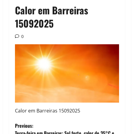
Calor em Barreiras
15092025
0
Calor em Barreiras 15092025
P
Previous:
Terça-feira em Barreiras: Sol forte, calor de 35°C e