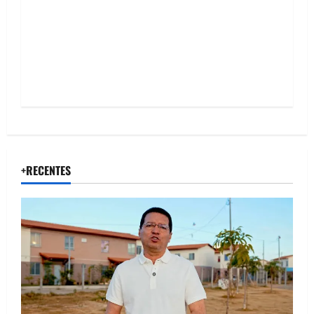
o
n
+RECENTES