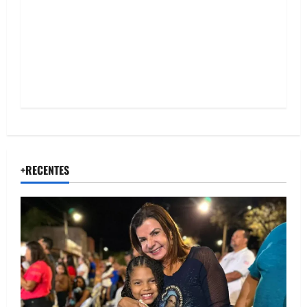
o
n
+RECENTES