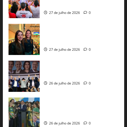
pautas a Lula
27 de julho de 2026
0
Cinthya Marabá e Roberta Roma
representam a Bahia na convenção
nacional do PL em São Paulo
27 de julho de 2026
0
Com Lula e Alckmin, PT oficializa Haddad
ao governo de SP e nacionaliza disputa
26 de julho de 2026
0
Sem vice, Flávio Bolsonaro oficializa
candidatura sob a sombra de ausências
e as bênçãos de uma IA
26 de julho de 2026
0