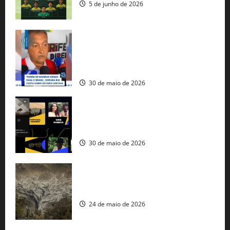
5 de junho de 2026
Rui Costa cobra ação dos EUA contra
tráfico de armas e afirma que 80% dos
fuzis apreendidos no Brasil têm origem
americana
30 de maio de 2026
Governo federal lança plataforma
gratuita de streaming com mais de 550
produções brasileiras
30 de maio de 2026
Mudanças climáticas já atingem 85% da
população brasileira, aponta pesquisa
24 de maio de 2026