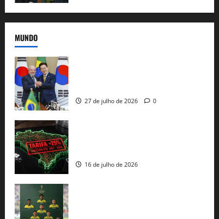
MUNDO
Brasil e Coreia do Sul selam pacto sobre
minerais estratégicos em resposta ao
protecionismo global
27 de julho de 2026
0
EUA taxam Brasil em 25%: Pix e
regulação digital motivam “guerra
comercial” de Washington
16 de julho de 2026
Veja datas e horários dos jogos da
seleção brasileira na Copa do Mundo