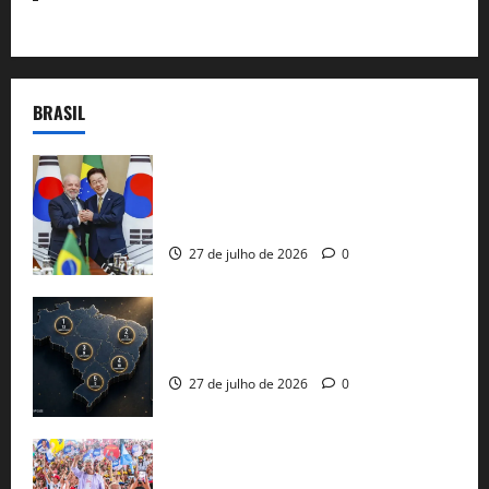
BRASIL
Brasil e Coreia do Sul selam pacto sobre
minerais estratégicos em resposta ao
protecionismo global
27 de julho de 2026
0
51 candidaturas aos governos estaduais
já estão oficializadas
27 de julho de 2026
0
Jerônimo Rodrigues conclui PGP com
30 mil propostas e prepara entrega de