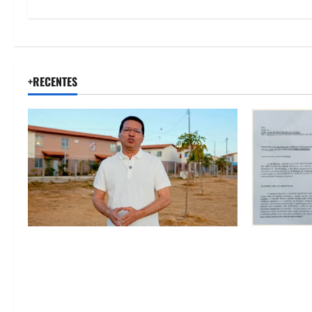
+RECENTES
“Uma casa é o começo de uma nova
SINPROFE pe
história”: Tito celebra avanço de 500
Câmara de B
novas moradias na Vila Amorim e o
educação e
legado habitacional em Barreiras
SEDUC