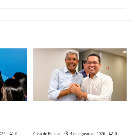
abá e Zito
Jerônimo tem 57% de aprovação e 52%
 diálogo e
defendem reeleição para 2026, aponta
Pesquisa Quaest
2026
0
Caso de Politica
4 de agosto de 2026
0