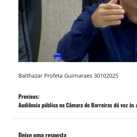
Balthazar Profeta Guimaraes 30102025
P
Previous:
Audiência pública na Câmara de Barreiras dá voz às 
o
s
t
Deixe uma resposta