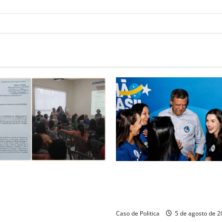
de audiência pública na
Barreiras recebe Cinthya Mar
arreiras sobre crise na
Barbosa em dia marcado pelo
 monitora compromissos da
força feminina
Caso de Politica
5 de agosto de 