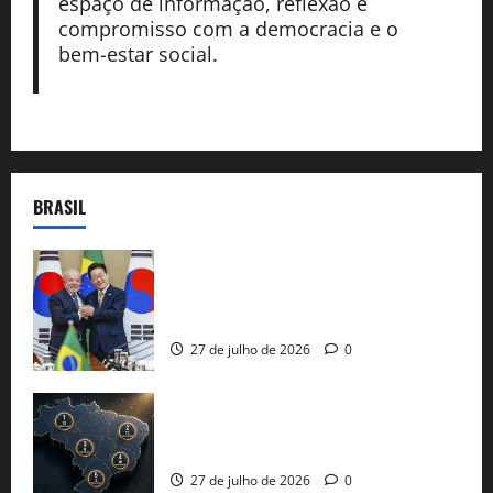
espaço de informação, reflexão e
compromisso com a democracia e o
bem-estar social.
BRASIL
Brasil e Coreia do Sul selam pacto sobre
minerais estratégicos em resposta ao
protecionismo global
27 de julho de 2026
0
51 candidaturas aos governos estaduais
já estão oficializadas
27 de julho de 2026
0