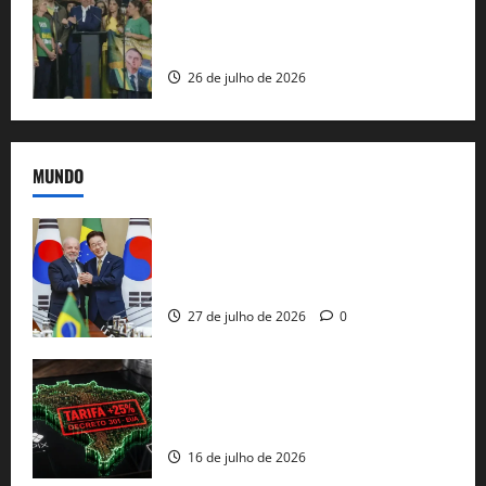
Sem vice, Flávio Bolsonaro oficializa
candidatura sob a sombra de ausências
e as bênçãos de uma IA
26 de julho de 2026
MUNDO
Brasil e Coreia do Sul selam pacto sobre
minerais estratégicos em resposta ao
protecionismo global
27 de julho de 2026
0
EUA taxam Brasil em 25%: Pix e
regulação digital motivam “guerra
comercial” de Washington
16 de julho de 2026