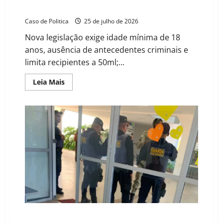
pimenta para defesa pessoal no Brasil
Caso de Politica
25 de julho de 2026
Nova legislação exige idade mínima de 18
anos, ausência de antecedentes criminais e
limita recipientes a 50ml;...
Read
Leia Mais
more
about
Lei
federal
autoriza
mulheres
a
portar
spray
de
pimenta
para
defesa
pessoal
no
Brasil
Aluno com canivete é contido após ameaças em