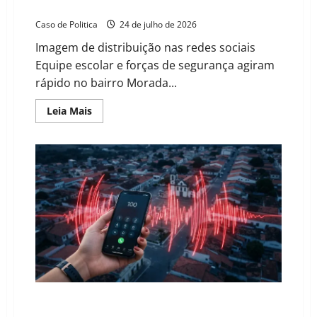
escola de Barreiras
Caso de Politica
24 de julho de 2026
Imagem de distribuição nas redes sociais
Equipe escolar e forças de segurança agiram
rápido no bairro Morada...
Read
Leia Mais
more
about
Aluno
com
canivete
é
contido
após
ameaças
em
escola
de
Barreiras
O Sismógrafo de Brasília: Como o Governo Federal
monitora denúncias de natureza grave em Wanderley