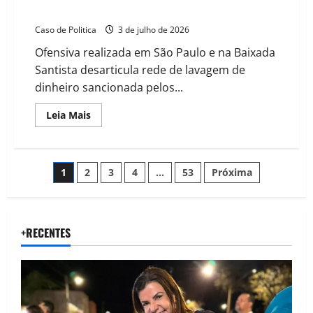
financeiro do PCC
Caso de Politica
3 de julho de 2026
Ofensiva realizada em São Paulo e na Baixada
Santista desarticula rede de lavagem de
dinheiro sancionada pelos...
Read
Leia Mais
more
about
Operação
Exchange:
Polícia
Paginação
1
2
3
4
…
53
Próxima
Federal
prende
11
de
pessoas
e
bloqueia
posts
+RECENTES
R$
10,4
bilhões
do
braço
financeiro
do
PCC