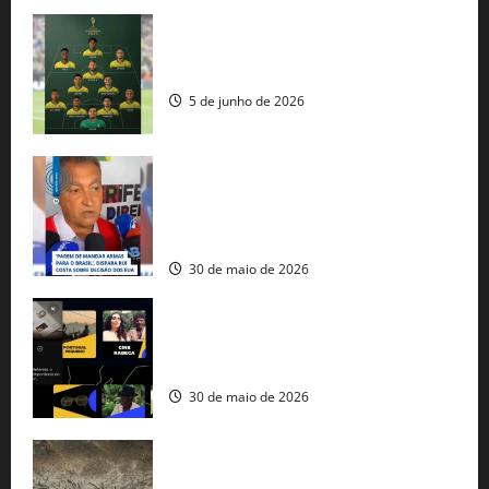
Veja datas e horários dos jogos da
seleção brasileira na Copa do Mundo
5 de junho de 2026
Rui Costa cobra ação dos EUA contra
tráfico de armas e afirma que 80% dos
fuzis apreendidos no Brasil têm origem
americana
30 de maio de 2026
Governo federal lança plataforma
gratuita de streaming com mais de 550
produções brasileiras
30 de maio de 2026
Mudanças climáticas já atingem 85% da