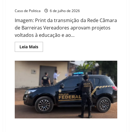
no trânsito marcam sessão na Câmara de Barreiras
Caso de Politica
6 de julho de 2026
Imagem: Print da transmição da Rede Câmara
de Barreiras Vereadores aprovam projetos
voltados à educação e ao...
Read
Leia Mais
more
about
Recursos
parados
na
saúde
e
cobrança
por
segurança
no
trânsito
marcam
sessão
na
Câmara
de
Barreiras
PF em Correntina e notificação do TCM: cerco sobre