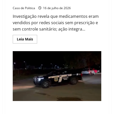
mercado clandestino de injetáveis para emagrecer
Caso de Politica
16 de julho de 2026
Investigação revela que medicamentos eram
vendidos por redes sociais sem prescrição e
sem controle sanitário; ação integra...
Read
Leia Mais
more
about
Polícia
Civil
em
Barreiras
fecha
o
cerco
contra
mercado
clandestino
de
injetáveis
para
emagrecer
Operação Laços Sombrios: Polícia Civil prende
investigado por abusos sexuais e apreende arma em