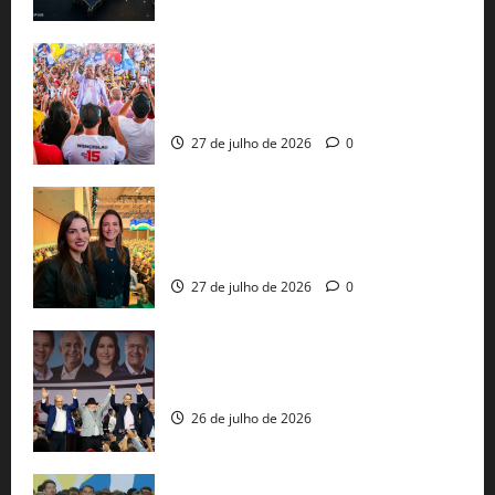
Jerônimo Rodrigues conclui PGP com
30 mil propostas e prepara entrega de
pautas a Lula
27 de julho de 2026
0
Cinthya Marabá e Roberta Roma
representam a Bahia na convenção
nacional do PL em São Paulo
27 de julho de 2026
0
Com Lula e Alckmin, PT oficializa Haddad
ao governo de SP e nacionaliza disputa
26 de julho de 2026