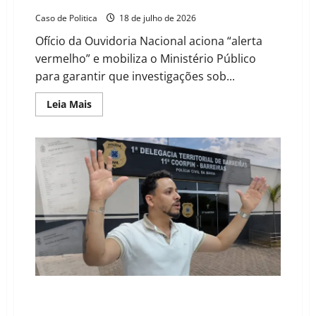
Caso de Politica
18 de julho de 2026
Ofício da Ouvidoria Nacional aciona “alerta
vermelho” e mobiliza o Ministério Público
para garantir que investigações sob...
Read
Leia Mais
more
about
O
Sismógrafo
de
Brasília:
Como
o
Governo
Federal
monitora
denúncias
de
natureza
grave
em
Wanderley
Geremias Mascarenhas: O contraste entre as
pretensões estaduais e o rastro de 18 registros na