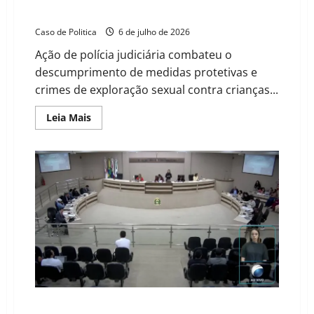
Riachão das Neves
Caso de Politica
6 de julho de 2026
Ação de polícia judiciária combateu o
descumprimento de medidas protetivas e
crimes de exploração sexual contra crianças...
Read
Leia Mais
more
about
Operação
Laços
Sombrios:
Polícia
Civil
prende
investigado
por
abusos
sexuais
e
apreende
arma
em
Riachão
das
Neves
Recursos parados na saúde e cobrança por segurança