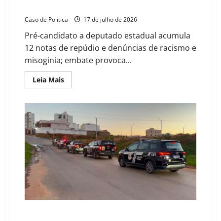
Segurança Pública
Caso de Politica
17 de julho de 2026
Pré-candidato a deputado estadual acumula
12 notas de repúdio e denúncias de racismo e
misoginia; embate provoca...
Read
Leia Mais
more
about
Geremias
Mascarenhas:
O
contraste
entre
as
pretensões
estaduais
e
o
rastro
de
18
registros
na
Segurança
Pública
Polícia Civil em Barreiras fecha o cerco contra