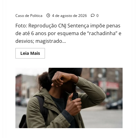
Operação Último Tango: Justiça condena três
vereadores e ex-parlamentar à prisão em Correntina
Caso de Politica
4 de agosto de 2026
0
Foto: Reprodução CNJ Sentença impõe penas
de até 6 anos por esquema de “rachadinha” e
desvios; magistrado...
Read
Leia Mais
more
about
Operação
Último
Tango:
Justiça
condena
três
vereadores
e
ex-
parlamentar
à
prisão
em
Correntina
Lei federal autoriza mulheres a portar spray de