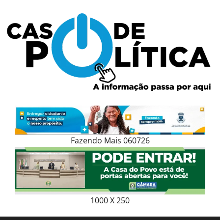
Skip
to
content
Fazendo Mais 060726
1000 X 250