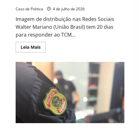
gestão de “Mariano” se intensifica
Caso de Politica
4 de julho de 2026
Imagem de distribuição nas Redes Sociais
Walter Mariano (União Brasil) tem 20 dias
para responder ao TCM...
Read
Leia Mais
more
about
PF
em
Correntina
e
notificação
do
TCM:
cerco
sobre
gestão
de
“Mariano”
se
intensifica
Operação Exchange: Polícia Federal prende 11
pessoas e bloqueia R$ 10,4 bilhões do braço